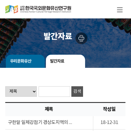
발간자료
우리문화유산
발간자료
제목
작성일
구한말 일제강점기 경상도지역의 문화재 수난일지
18-12-31