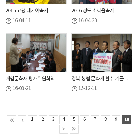
2016 고령 대가야축제
2016 청도 소싸움축제
16-04-11
16-04-20
매입문화재 평가위원회의
경북 농협 문화재 환수 기금 기탁
16-03-21
15-12-11
1
2
3
4
5
6
7
8
9
10