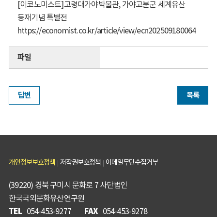
[이코노미스트]고령대가야박물관, 가야고분군 세계유산
등재기념 특별전
https://economist.co.kr/article/view/ecn202509180064
파일
답변
목록
개인정보보호정책
저작권보호정책
이메일무단수집거부
(39220) 경북 구미시 문화로 7 사단법인
한국국외문화유산연구원
TEL
FAX
054-453-9277
054-453-9278