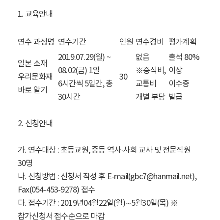
1. 교육안내
연수 과정명
연수기간
인원
연수경비
평가계획
2019.07.29(월) ~
없음
출석 80%
일본 소재
08.02(금) 1일
※중식비,
이상
우리문화재
30
6시간씩 5일간, 총
교통비
이수증
바로 알기
30시간
개별 부담
발급
2. 신청안내
가. 연수대상 : 초등교원, 중등 역사·사회 교사 및 전문직원
30명
나. 신청방법 : 신청서 작성 후 E-mail(gbc7@hanmail.net),
Fax(054-453-9278) 접수
다. 접수기간 : 2019년04월22일(월)∼5월30일(목) ※
참가신청서 접수순으로 마감