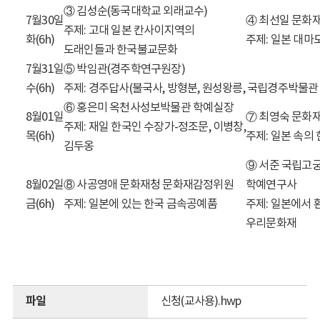
③ 김성순(동국대학교 외래교수)
7월30일
④ 최선일 문화
주제: 고대 일본 칸사이지역의
화(6h)
주제: 일본 대마
도래인들과 한국불교문화
7월31일
⑤ 박임관(경주학연구원장)
수(6h)
주제: 경주답사(불국사, 방형분, 원성왕릉, 국립경주박물관 
⑥ 홍은미 옥천사성보박물관 학예실장
8월01일
⑦ 최영숙 문화
주제: 재일 한국인 수장가-정조문, 이병창,
목(6h)
주제: 일본 속의
김두옹
⑨ 서준 국립고
8월02일
⑧ 사공영애 문화재청 문화재감정위원
학예연구사
금(6h)
주제: 일본에 있는 한국 금속공예품
주제: 일본에서 
우리문화재
파일
신청(교사용).hwp